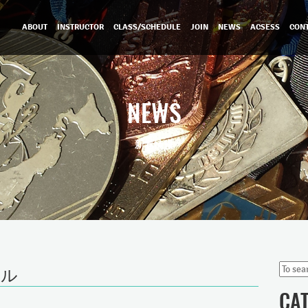
ABOUT
INSTRUCTOR
CLASS/SCHEDULE
JOIN
NEWS
ACSESS
CON
NEWS
新着情報
ール
CA