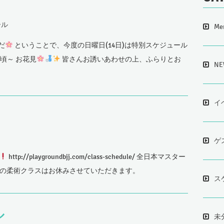
ール
Me
だ
ということで、今度の日曜日(14日)は特別スケジュール
時頃～ お花見
皆さんお誘いあわせの上、ふらりとお
NE
イ
ゲ
http://playgroundbjj.com/class-schedule/ 全日本マスター
5(月)の柔術クラスはお休みさせていただきます。
ス
ル
未