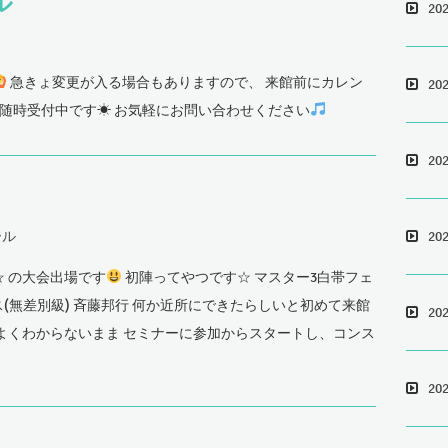
ル
20
急きょ変更が入る場合もありますので、 来館前にカレン
20
 随時受付中です☀ お気軽にお問い合わせください
20
ール
20
 の大会出場です
初陣ってやつです☆ マスター3白帯フェ
ス(無差別級) 斉藤邦行 何か近所にできたらしいと初めて来館
20
よくわからないまま セミナーに参加からスタートし、コンス
20