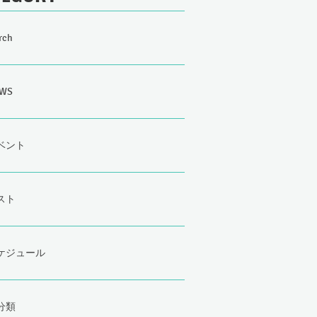
rch
WS
ベント
スト
ケジュール
分類