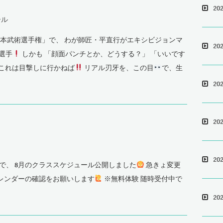
20
ール
 全日本武術選手権」で、 わが師匠・平直行がエキシビジョンマ
20
紀選手
しかも 「顔面パンチとか、どうする？」 「いいです
これは目撃しに行かねば
リアル刃牙を、この目
で、生
20
20
20
で、 8月のクラススケジュール公開しました
急きょ変更
レンダーの確認をお願いします
※無料体験 随時受付中で
20