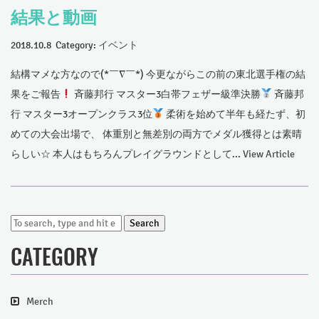
結果と動画
2018.10.8 Category:
イベント
結構マメな方なので(*￣∇￣*) 今更ながらこの前の東北選手権の結
果をご報告
斉藤邦行 マスター3白帯フェザー級準決勝
斉藤邦
行 マスター3オープンクラス3位
柔術を始めて半年も経たず、初
めての大会出場で、 体重別と無差別の両方でメダル獲得とは素晴
らしい☆ 本人はもちろんプレイグラウンドとして...
View Article
Search
CATEGORY
Merch